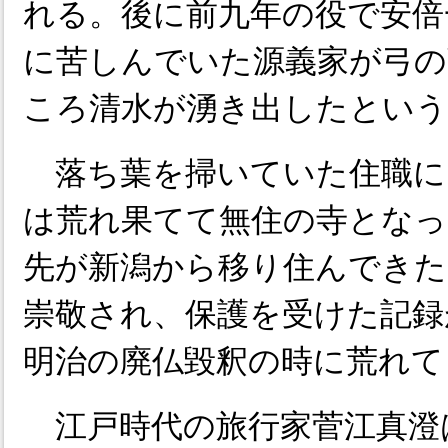
れる。後に前九年の役で安倍
に苦しんでいた源義家が弓の
ころ清水が湧き出したという
落ち葉を掃いていた住職に
は荒れ果てて無住の寺となっ
先が新潟から移り住んできた
崇敬され、保護を受けた記録
明治の廃仏毀釈の時に荒れて
江戸時代の旅行家菅江真澄