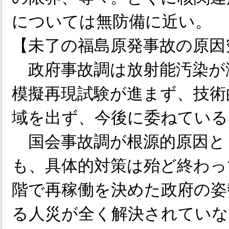
については無防備に近い。
【未了の福島原発事故の原因
政府事故調は放射能汚染が
模擬再現試験が進まず、技術
域を出ず、今後に委ねている
国会事故調が根源的原因と
も、具体的対策は殆ど終わっ
階で再稼働を決めた政府の姿
る人災が全く解決されていな