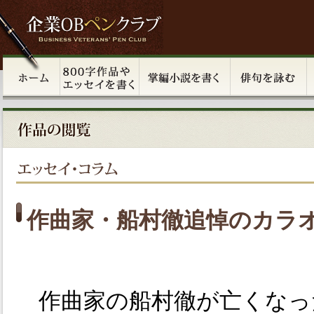
作曲家・船村徹追悼のカラ
作曲家の船村徹が亡くなっ