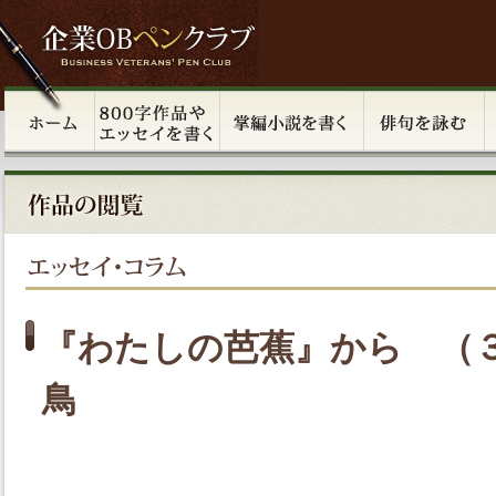
『わたしの芭蕉』から （
鳥